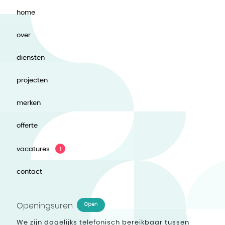
home
over
diensten
projecten
merken
offerte
vacatures
1
contact
Openingsuren
Open
We zijn dagelijks telefonisch bereikbaar tussen