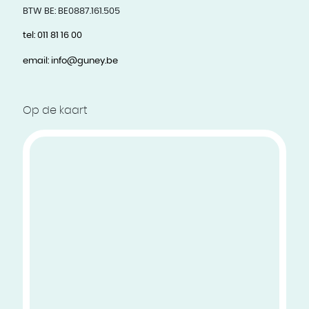
BTW BE:
BE0887.161.505
tel:
011 81 16 00
email:
info@guney.be
Op de kaart