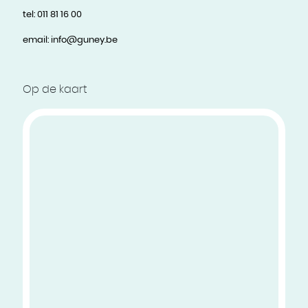
tel:
011 81 16 00
email:
info@guney.be
Op de kaart