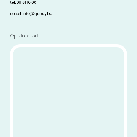
tel:
011 81 16 00
email:
info@guney.be
Op de kaart