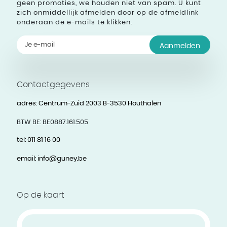
geen promoties, we houden niet van spam. U kunt
zich onmiddellijk afmelden door op de afmeldlink
onderaan de e-mails te klikken.
Aanmelden
Contactgegevens
adres:
Centrum-Zuid 2003 B-3530 Houthalen
BTW BE:
BE0887.161.505
tel:
011 81 16 00
email:
info@guney.be
Op de kaart