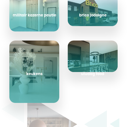
militair kazerne peutie
brico jodoigne
keukens
uludag food