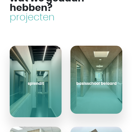
hebben?
projecten
splendit
basisschool beiaard